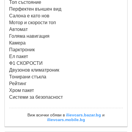
Топ състояние
Перфектен външен вид
Салона е като нов
Мотор и скорости топ
Автомат
Голяма навигация
Камера
Парктроник
Ел пакет
Ф1 СКОРОСТИ
Двузонов климатроник
Тонирани стъкла
Рейтинг
Хром пакет
Системи за безопасност
Виж всички обяви в
ilievcars.bazar.bg
и
ilievcars.mobile.bg