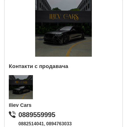
Контакти с продавача
Iliev Cars
0889559995
0882514041,
0894763033