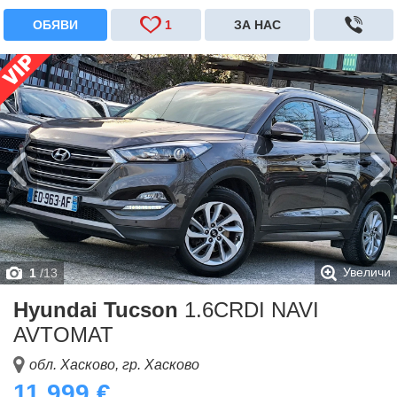
ОБЯВИ
1
ЗА НАС
Увеличи
1
/
13
Hyundai Tucson
1.6CRDI NAVI
AVTOMAT
обл. Хасково, гр. Хасково
11 999 €