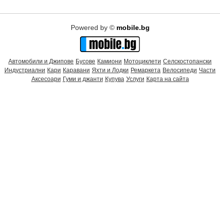
Powered by ©
mobile.bg
Автомобили и Джипове
Бусове
Камиони
Мотоциклети
Селскостопански
Индустриални
Кари
Каравани
Яхти и Лодки
Ремаркета
Велосипеди
Части
Аксесоари
Гуми и джанти
Купува
Услуги
Карта на сайта