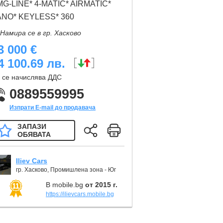
G-LINE* 4-MATIC* AIRMATIC*
ANO* KEYLESS* 360
Намира се в гр. Хасково
3 000 €
4 100.69 лв.
 се начислява ДДС
0889559995
Изпрати E-mail до продавача
ЗАПАЗИ
ОБЯВАТА
Iliev Cars
гр. Хасково, Промишлена зона - Юг
В mobile.bg
от 2015 г.
https://ilievcars.mobile.bg