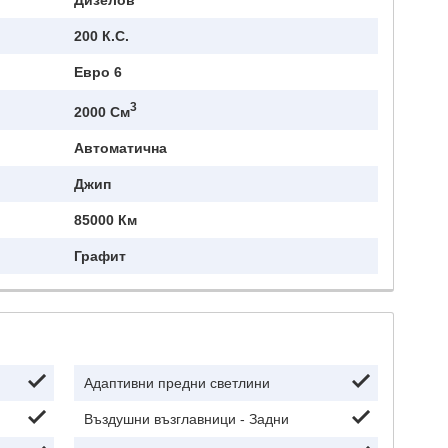
Дизелов
200 К.с.
Евро 6
3
2000 См
Автоматична
Джип
85000 Км
Графит
Адаптивни предни светлини
Въздушни възглавници - Задни