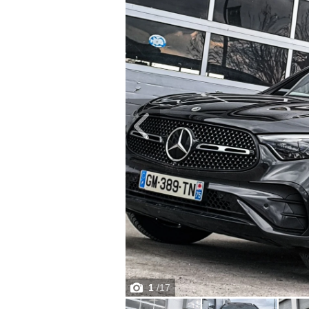
1
/
17