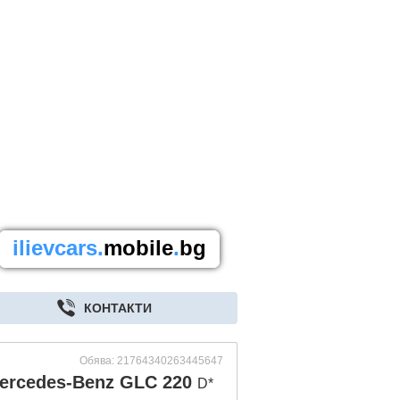
ilievcars.
mobile
.
bg
КОНТАКТИ
Обява: 21764340263445647
ercedes-Benz GLC 220
D*