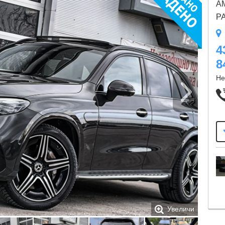
AM
P
4
8
Не
Увеличи