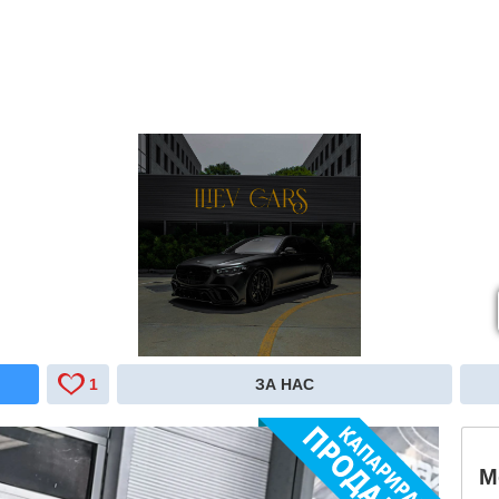
1
ЗА НАС
M