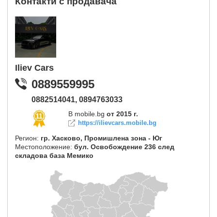
Контакти с продавача
Iliev Cars
0889559995
0882514041,
0894763033
В mobile.bg
от 2015 г.
https://ilievcars.mobile.bg
Регион:
гр. Хасково, Промишлена зона - Юг
Местоположение:
бул. Освобождение 236 след
складова база Мемико