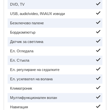
DVD, TV
USB, audio\video, IN\AUX изводи
Безключово палене
Бордкомпютър
Датчик за светлина
Ел. Огледала
Ел. Стъкла
Ел. регулиране на седалките
Ел. усилвател на волана
Климатроник
Мултифункционален волан
Навигация