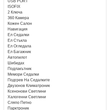
USB PORT
ISOFIX
2 Ключа
360 Камера
Кожен Салон
Навигация
Ел Седалки
Ел Стъкла
Ел Огледала
Ел Багажник
Автопилот
Шибидах
Подлакътник
Мемори Седалки
Подгрев На Седалките
Двузонов Климатроник
Ксенонови Светлини
Халогенни Светлини
Сляпо Петно
Парктроник