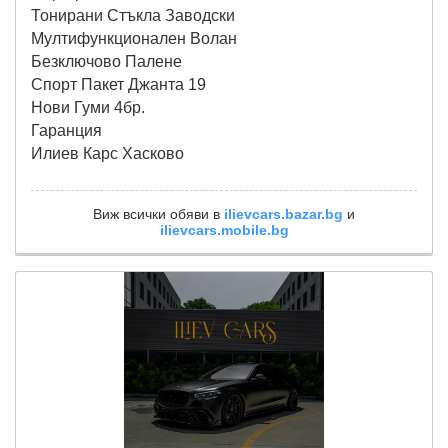
Тонирани Стъкла Заводски
Мултифункционален Волан
Безключово Палене
Спорт Пакет Джанта 19
Нови Гуми 4бр.
Гаранция
Илиев Карс Хасково
Виж всички обяви в
ilievcars.bazar.bg
и
ilievcars.mobile.bg