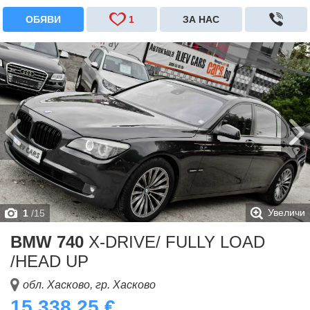
ОБЯВИ
1
ЗА НАС
Увеличи
1
/
15
BMW 740
X-DRIVE/ FULLY LOAD
/HEAD UP
обл. Хасково, гр. Хасково
15 338.25 €